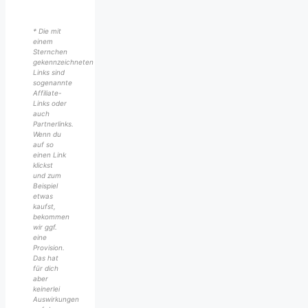
* Die mit
einem
Sternchen
gekennzeichneten
Links sind
sogenannte
Affiliate-
Links oder
auch
Partnerlinks.
Wenn du
auf so
einen Link
klickst
und zum
Beispiel
etwas
kaufst,
bekommen
wir ggf.
eine
Provision.
Das hat
für dich
aber
keinerlei
Auswirkungen