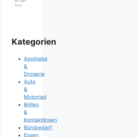
auf den
Preis.
Kategorien
Apotheke
&
Drogerie
Auto
&
Motorrad
Brillen
&
Kontaktlinsen
Bürobedarf
Essen